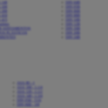
 140
DIN 04B
 160
DIN 05B
 200
DIN 06B
 410
DIN 08B
 415
DIN 10B
sórios
DIN 12B
M ADITAMENTOS
DIN 16B
OS PLÁSTICOS
DIN 20B
RRENTES
DIN 24B
ASA 80 - 1
ASA 100 - 1.1/4
ASA 120 - 1.1/2
ASA 140 - 1.3/4
DIN 05B - 5/16
DIN 06B - 3/8