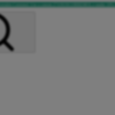
versário Corremol: Use o cupom 27ANOSCORREMOL e ganhe 10%