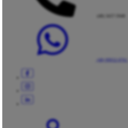
(48) 3437-5948
(48) 99932-9761