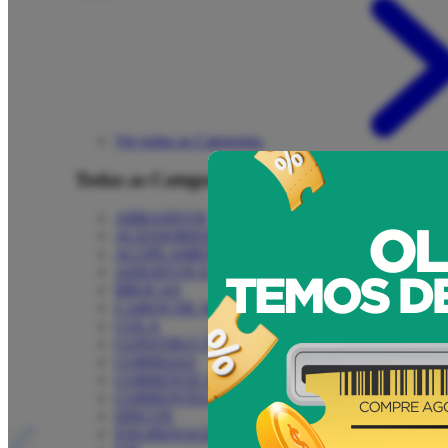
Ver todas as Categorias
Todas as Categorias
ABRASIVOS
ACESSORIOS
ACOPLAMENTOS
ADESIVOS E FITAS
BROCAS
CABOS DE ACO
COLA
CONSTRUÇÃO
CORREIAS
CORRENTE DE ELOS
CORRENTES DE TRANSMISSÃO E PARTES
DISCOS
ENGRENAGENS/RODAS DENTADAS