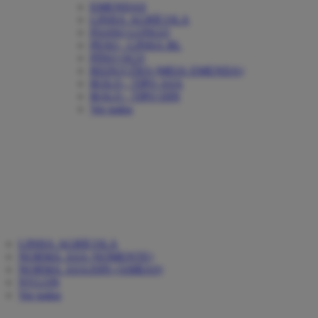
EMENDAS
LINHA AGRÍCOLA
PASSO LONGO
PESO - LINHA BL
PINO OCO
REDUÇÕES (MEIA EMENDA)
ROLO - TIPO ASA
ROLO - TIPO DIN
Ver todos
LINHA AGRÍCOLA
NORMA ASA (SOMENTE)
NORMA ASA/DIN (AMBAS)
NYLON
Ver todos