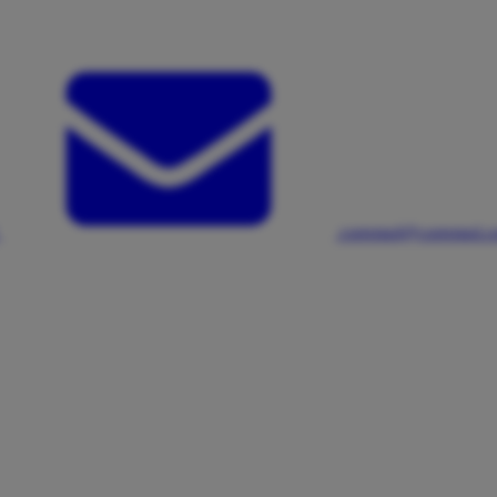
corremol@corremol.c