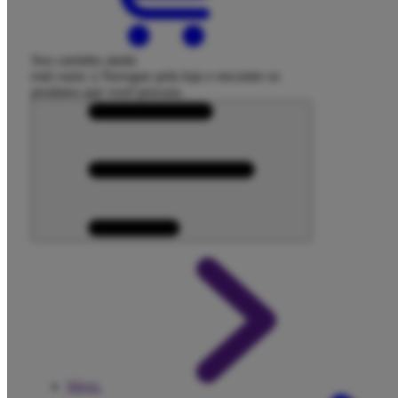
Seu carrinho ainda
está vazio :(
Navegue pela loja e encontre os
produtos que você procura.
Menu