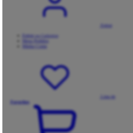
Entrar
Entrar
Meus
Pedidos
Minha
Conta
Lista de
Favoritos