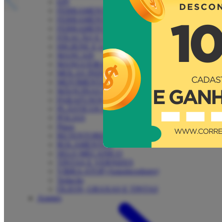
EPI
FERRAMENTAS DE MEDIÇÃO
FERRAMENTAS ELÉTRICAS
FERRAMENTAS MANUAIS
FIXAÇÃO E TERMOPLÁSTICOS
HIGIENE E LIMPEZA INDUSTRIAL
MANCAIS
MANGUEIRAS
MOLAS INDUSTRIAIS E ARAMES
MOVIMENTAÇÃO DE CARGAS
MÁQUINAS E EQUIPAMENTOS
PARAFUSOS, PORCAS E ARRUELAS
PLÁSTICOS INDUSTRIAIS
POLIAS
Pinos
RETENTORES
ROLAMENTOS
SELO MECANICO
TINTAS E VERNIZES
VIBRA-STOP (Amortecedores)
Vedação
ÓLEOS, GRAXAS E TINTAS
Arames