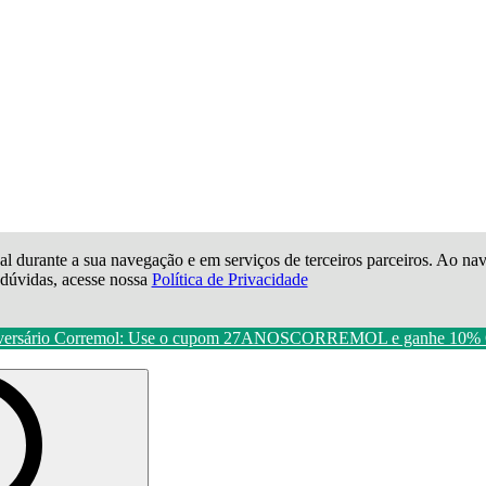
al durante a sua navegação e em serviços de terceiros parceiros. Ao nave
e dúvidas, acesse nossa
Política de Privacidade
versário Corremol: Use o cupom 27ANOSCORREMOL e ganhe 10%