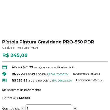
Pistola Pintura Gravidade PRO-550 PDR
Cod. do Produto: 7593
R$ 245,08
4x
de
R$ 61,27
sem juros no cartão de crédito
Economize
R$ 24,51
R$ 220,57
à vista no pix
(10% Desconto)
Economize
R$ 12,25
R$ 232,83
à vista no boleto
(5% Desconto)
Mais formas de pagamento
Garantia:
6 Meses
-
+
Quantidade: