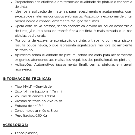
Proporciona alta eficiência em termos de qualidade de pintura e economia
de tinta.
Ideal para aplicação de materiais para revestimento e acabamentos, com
exceção de materiais corrosivos e abrasivos. Proporciona economia de tinta,
menos névoa e consequentemente redução de custos.
Opera com baixa pressão, sendo econômica devido ao pouco desperdício
de tinta, já que a taxa de transferência de tinta é mais elevada que nas
pistolas tradicionais.
Por conta da excelente atomização da tinta, o trabalho com esta pistola
resulta pouca névoa, o que representa significativa melhora do ambiente
de trabalho.
Apresenta ótima qualidade de pintura, sendo indicada para acabamentos
exigentes, atendendo aos mais altos requisitos dos profissionais de pintura;
​​​​Aplicações: Automotivos (acabamento final), verniz, pinturas em geral,
moveleiros
INFORMAÇÕES TECNICAS:
Tipo: HVLP - Gravidade
Bico: 1,4mm (opcional 1,7mm)
Volume da caneca: 600ml
Pressão de trabalho: 25 a 35 psi
Entrada de ar: 1/4"
Consumo de ar médio: 8 pcm
Peso líquido: 0,60 Kg
ACESSÓRIOS:
1 copo plástico,