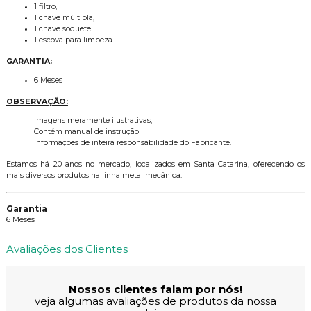
1 filtro,
1 chave múltipla,
1 chave soquete
1 escova para limpeza.
GARANTIA:
6 Meses
OBSERVAÇÃO:
Imagens meramente ilustrativas;
Contém manual de instrução
Informações de inteira responsabilidade do Fabricante.
Estamos há 20 anos no mercado, localizados em Santa Catarina, oferecendo os
mais diversos produtos na linha metal mecânica.
Garantia
6 Meses
Avaliações dos Clientes
Nossos clientes falam por nós!
veja algumas avaliações de produtos da nossa