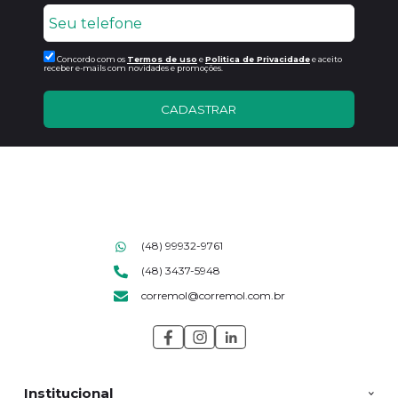
Concordo com os
Termos de uso
e
Politica de Privacidade
e aceito
receber e-mails com novidades e promoções.
CADASTRAR
(48) 99932-9761
(48) 3437-5948
corremol@corremol.com.br
Institucional