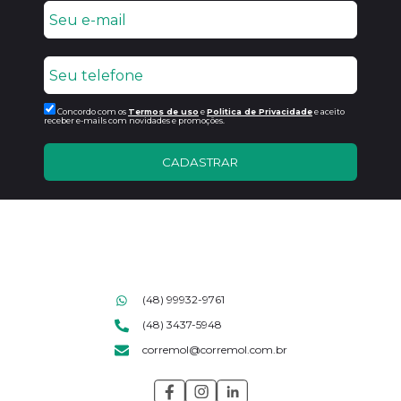
Concordo com os
Termos de uso
e
Politica de Privacidade
e aceito
receber e-mails com novidades e promoções.
CADASTRAR
(48) 99932-9761
(48) 3437-5948
corremol@corremol.com.br