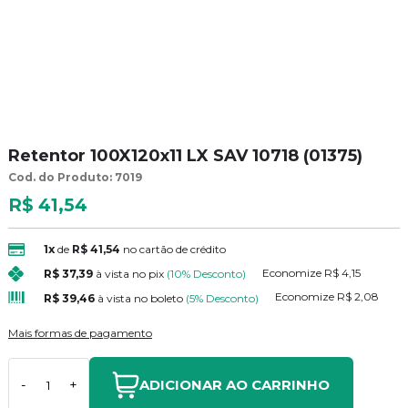
Retentor 100X120x11 LX SAV 10718 (01375)
Cod. do Produto: 7019
R$ 41,54
1x
de
R$ 41,54
no cartão de crédito
Economize
R$ 4,15
R$ 37,39
à vista no pix
(10% Desconto)
Economize
R$ 2,08
R$ 39,46
à vista no boleto
(5% Desconto)
Mais formas de pagamento
ADICIONAR AO CARRINHO
-
+