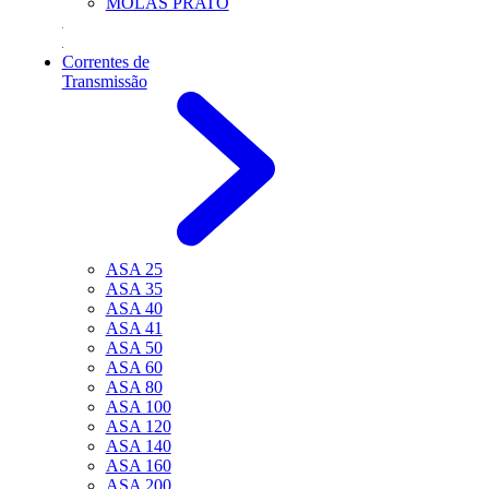
MOLAS PRATO
Correntes de
Transmissão
ASA 25
ASA 35
ASA 40
ASA 41
ASA 50
ASA 60
ASA 80
ASA 100
ASA 120
ASA 140
ASA 160
ASA 200