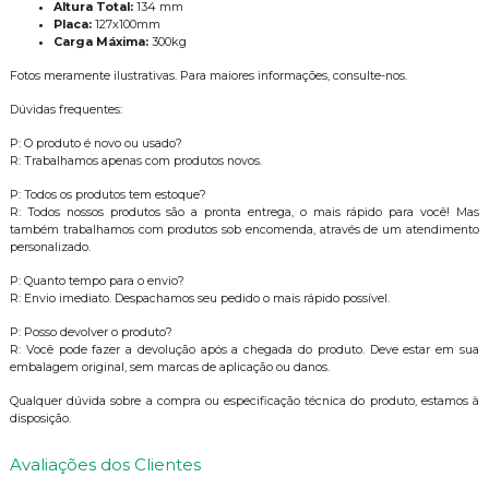
Altura Total:
134 mm
Placa:
127x100mm
Carga Máxima:
300kg
Fotos meramente ilustrativas. Para maiores informações, consulte-nos.
Dúvidas frequentes:
P: O produto é novo ou usado?
R: Trabalhamos apenas com produtos novos.
P: Todos os produtos tem estoque?
R: Todos nossos produtos são a pronta entrega, o mais rápido para você! Mas
também trabalhamos com produtos sob encomenda, através de um atendimento
personalizado.
P: Quanto tempo para o envio?
R: Envio imediato. Despachamos seu pedido o mais rápido possível.
P: Posso devolver o produto?
R: Você pode fazer a devolução após a chegada do produto. Deve estar em sua
embalagem original, sem marcas de aplicação ou danos.
Qualquer dúvida sobre a compra ou especificação técnica do produto, estamos à
disposição.
Avaliações dos Clientes