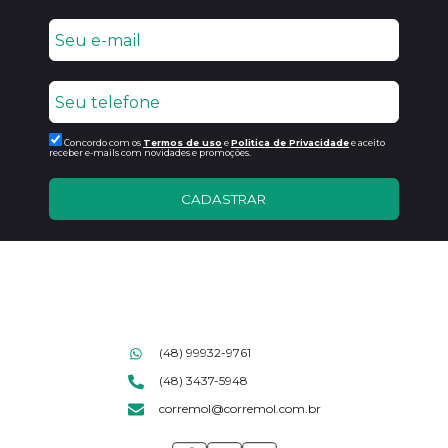
Concordo com os
Termos de uso
e
Politica de Privacidade
e aceito
receber e-mails com novidades e promoções.
CADASTRAR
(48) 99932-9761
(48) 3437-5948
corremol@corremol.com.br