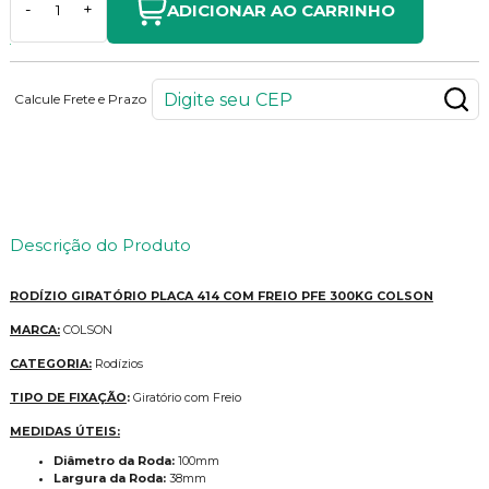
ADICIONAR AO CARRINHO
-
+
Calcule Frete e Prazo
222
PONTOS
Descrição do Produto
RODÍZIO GIRATÓRIO PLACA 414 COM FREIO PFE 300KG COLSON
MARCA:
COLSON
CATEGORIA:
Rodízios
TIPO DE FIXAÇÃO
:
Giratório com Freio
MEDIDAS ÚTEIS:
Diâmetro da Roda:
100mm
Largura da Roda:
38mm