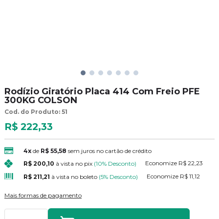
Rodízio Giratório Placa 414 Com Freio PFE
300KG COLSON
Cod. do Produto: 51
R$ 222,33
4x
de
R$ 55,58
sem juros no cartão de crédito
Economize
R$ 22,23
R$ 200,10
à vista no pix
(10% Desconto)
Economize
R$ 11,12
R$ 211,21
à vista no boleto
(5% Desconto)
Mais formas de pagamento