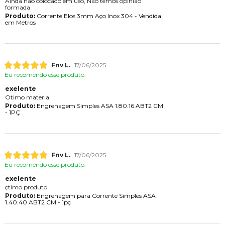
Ainda não colocado em uso, Não temos opinião
formada
Produto:
Corrente Elos 3mm Aço Inox 304 - Vendida
em Metros
Fnv L.
17/06/2025
Eu recomendo esse produto.
exelente
Otimo material
Produto:
Engrenagem Simples ASA 1.80.16 ABT2 CM
- 1PÇ
Fnv L.
17/06/2025
Eu recomendo esse produto.
exelente
çtimo produto
Produto:
Engrenagem para Corrente Simples ASA
1.40.40 ABT2 CM - 1pç