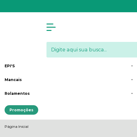
Olá Visitante!
Acesse sua conta e pedidos
Menu
Arames
& Molas
Correntes de
Transmissão
Engrenagens
Mensageiras
EPI'S
Mancais
Rolamentos
Promoções
Página Inicial