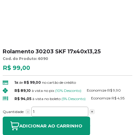
Rolamento 30203 SKF 17x40x13,25
Cod. do Produto: 6090
R$ 99,00
1x
de
R$ 99,00
no cartão de crédito
Economize
R$ 9,90
R$ 89,10
à vista no pix
(10% Desconto)
Economize
R$ 4,95
R$ 94,05
à vista no boleto
(5% Desconto)
-
+
Quantidade:
ADICIONAR AO CARRINHO