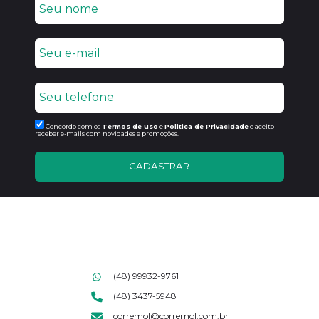
Concordo com os
Termos de uso
e
Politica de Privacidade
e aceito
receber e-mails com novidades e promoções.
CADASTRAR
(48) 99932-9761
(48) 3437-5948
corremol@corremol.com.br