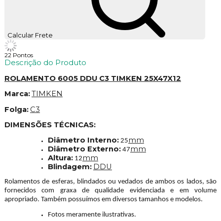
Calcular Frete
22
Pontos
Descrição do Produto
ROLAMENTO 6005 DDU C3 TIMKEN 25X47X12
Marca:
TIMKEN
Folga:
C3
DIMENSÕES TÉCNICAS:
Diâmetro Interno:
mm
25
Diâmetro Externo:
mm
47
Altura:
mm
12
Blindagem:
DDU
Rolamentos de esferas, blindados ou vedados de ambos os lados, são
fornecidos com graxa de qualidade evidenciada e em volume
apropriado. Também possuímos em diversos tamanhos e modelos.
Fotos meramente ilustrativas.