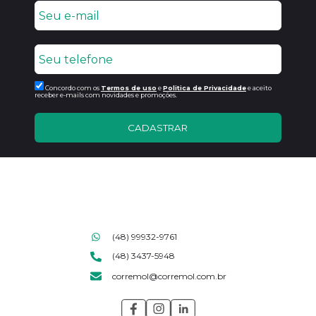
Concordo com os
Termos de uso
e
Politica de Privacidade
e aceito
receber e-mails com novidades e promoções.
CADASTRAR
(48) 99932-9761
(48) 3437-5948
corremol@corremol.com.br