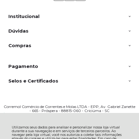
Institucional
Dúvidas
Compras
Pagamento
Selos e Certificados
Corremol Comércio de Correntes e Molas LTDA - EPP, Av. Gabriel Zanette
- 665 - Próspera - 88815-060 - Criciúma - SC
R$ 22,29
CNPJ: 03317909000166 | © Todos os direitos reservados - Corremol - 2026
Utilizamos seus dados para analisar e personalizar nossa loja virtual
durante a sua navegação e em serviços de terceiros parceiros. Ao
navegar pela loja virtual, você nos autoriza a coletar tais informações
através do cookies e utilizá-las para estas finalidades. Em caso de