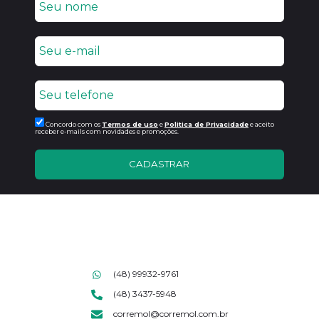
Concordo com os
Termos de uso
e
Politica de Privacidade
e aceito
receber e-mails com novidades e promoções.
CADASTRAR
(48) 99932-9761
(48) 3437-5948
corremol@corremol.com.br