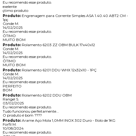
Eu recomendo esse produto.
exelente
çtimo produto
Produto:
Engrenagem para Corrente Simples ASA 1.40.40 ABT2 CM -
1pç
Conde M.
14/02/2025
Eu recomendo esse produto.
ÓTIMO
MUITO BOM
Produto:
Rolamento 6203 ZZ OBM BULK 17x40x12
Conde M.
14/02/2025
Eu recomendo esse produto.
ÓTIMO
MUITO BOM
Produto:
Rolamento 6201 DDU WHX 12x32x10 - 1PÇ
Conde M.
14/02/2025
Eu recomendo esse produto.
PERFEITO
BOM
Produto:
Rolamento 6202 DDU OBM
Rangel S.
03/02/2025
Eu recomendo esse produto.
Tudo funcionou perfeitamente...
O produto é bom ????
Produto:
Arame Aço Mola 1,0MM INOX 302 Duro - Rolo de 1KG
Forfil M.
10/08/2024
Eu recomendo esse produto.