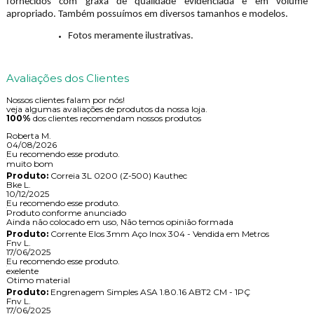
fornecidos com graxa de qualidade evidenciada e em volume
apropriado. Também possuímos em diversos tamanhos e modelos.
Fotos meramente ilustrativas.
Avaliações dos Clientes
Nossos clientes falam por nós!
veja algumas avaliações de produtos da nossa loja.
100%
dos clientes recomendam nossos produtos
Roberta M.
04/08/2026
Eu recomendo esse produto.
muito bom
Produto:
Correia 3L 0200 (Z-500) Kauthec
Bke L.
10/12/2025
Eu recomendo esse produto.
Produto conforme anunciado
Ainda não colocado em uso, Não temos opinião formada
Produto:
Corrente Elos 3mm Aço Inox 304 - Vendida em Metros
Fnv L.
17/06/2025
Eu recomendo esse produto.
exelente
Otimo material
Produto:
Engrenagem Simples ASA 1.80.16 ABT2 CM - 1PÇ
Fnv L.
17/06/2025