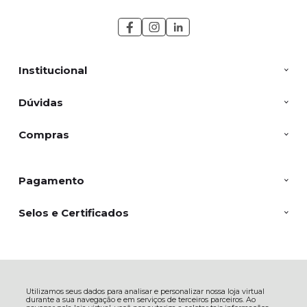
Institucional
Dúvidas
Compras
Pagamento
Selos e Certificados
Corremol Comércio de Correntes e Molas LTDA - EPP, Av. Gabriel Zanette
- 665 - Próspera - 88815-060 - Criciúma - SC
CNPJ: 03317909000166 | © Todos os direitos reservados - Corremol - 2026
Utilizamos seus dados para analisar e personalizar nossa loja virtual
durante a sua navegação e em serviços de terceiros parceiros. Ao