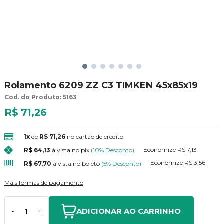
Rolamento 6209 ZZ C3 TIMKEN 45x85x19
Cod. do Produto: 5163
R$ 71,26
1x
de
R$ 71,26
no cartão de crédito
Economize
R$ 7,13
R$ 64,13
à vista no pix
(10% Desconto)
Economize
R$ 3,56
R$ 67,70
à vista no boleto
(5% Desconto)
Mais formas de pagamento
ADICIONAR AO CARRINHO
-
+