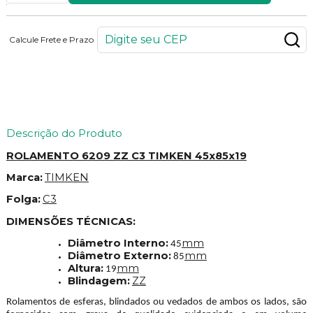
Calcule Frete e Prazo
71
PONTOS
Descrição do Produto
ROLAMENTO 6209 ZZ C3 TIMKEN 45x85x19
Marca:
TIMKEN
Folga:
C3
DIMENSÕES TÉCNICAS:
Diâmetro Interno:
mm
45
Diâmetro Externo:
mm
85
Altura:
mm
19
Blindagem:
ZZ
Rolamentos de esferas, blindados ou vedados de ambos os lados, são