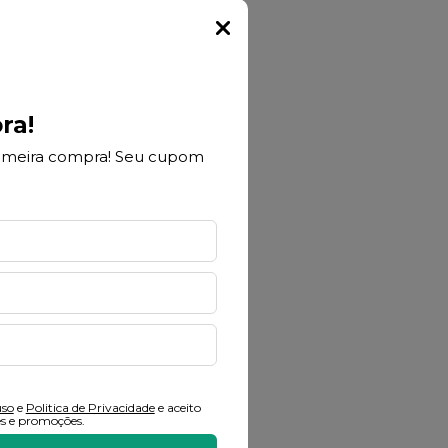
Popup
ra!
rimeira compra! Seu cupom
uso
e
Politica de Privacidade
e aceito
s e promoções.