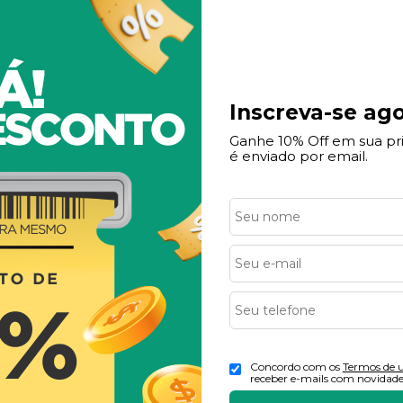
.40.40 ABT2 CM - 1pç
Inscreva-se ago
Ganhe 10% Off em sua p
é enviado por email.
Ç
Concordo com os
Termos de 
receber e-mails com novidade