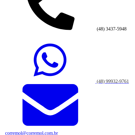
(48) 3437-5948
(48) 99932-9761
corremol@corremol.com.br