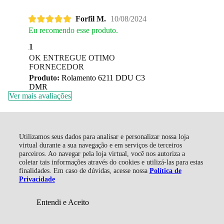
Forfil M.
10/08/2024
Eu recomendo esse produto.
1
OK ENTREGUE OTIMO
FORNECEDOR
Produto:
Rolamento 6211 DDU C3
DMR
Ver mais avaliações
Central de Ajuda
Utilizamos seus dados para analisar e personalizar nossa loja
Faça uma pergunta sobre este produto
R$ 13,29
virtual durante a sua navegação e em serviços de terceiros
parceiros. Ao navegar pela loja virtual, você nos autoriza a
coletar tais informações através do cookies e utilizá-las para estas
Enviar
finalidades. Em caso de dúvidas, acesse nossa
Política de
Privacidade
Você também pode gostar de
Entendi e Aceito
Adicionar ao Carrinho