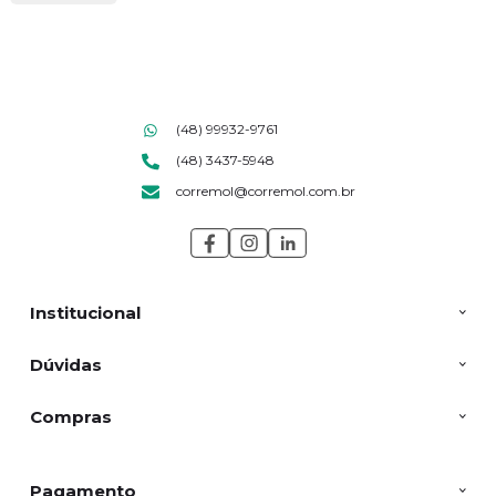
(48) 99932-9761
(48) 3437-5948
corremol@corremol.com.br
Institucional
Dúvidas
Compras
Pagamento