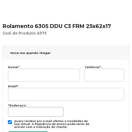
Rolamento 6305 DDU C3 FRM 25x62x17
Cod. do Produto: 6373
Avise-me quando chegar
Nome
*
:
Telefone
*
:
Email
*
:
*Endereço:
Quero receber por e-mail ofertas e novidades da
loja virtual. A frequência de envios pode variar de
acordo com a interação do cliente.