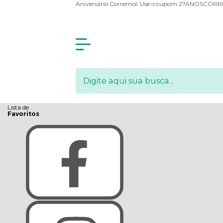
Olá Visitante!
Acesse sua conta e pedidos
Aniversário Corremol: Use o cupom 27ANOSCOR
Página Inicial
Quem Somos
Como Comprar
Fale Conosco
Lista de
Favoritos