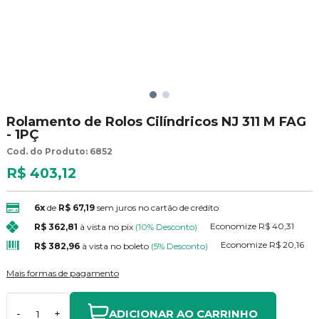
Rolamento de Rolos Cilíndricos NJ 311 M FAG
- 1PÇ
Cod. do Produto: 6852
R$ 403,12
6x
de
R$ 67,19
sem juros no cartão de crédito
Economize
R$ 40,31
R$ 362,81
à vista no pix
(10% Desconto)
Economize
R$ 20,16
R$ 382,96
à vista no boleto
(5% Desconto)
Mais formas de pagamento
ADICIONAR AO CARRINHO
-
+