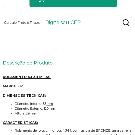
Calcule Frete e Prazo
403
PONTOS
Descrição do Produto
ROLAMENTO NJ 311 M FAG
MARCA:
FAG
DIMENSÕES TÉCNICAS:
Diâmetro Interno: 55
mm
Diâmetro Externo: 120
mm
Altura: 29
mm
CARACTERÍSTICAS:
Rolamento de rolos cilíndricos NJ-M, com gaiola de BRONZE, uma carreira,