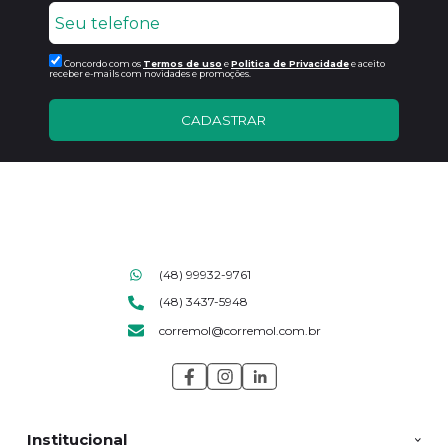
Concordo com os
Termos de uso
e
Politica de Privacidade
e aceito
receber e-mails com novidades e promoções.
CADASTRAR
(48) 99932-9761
(48) 3437-5948
corremol@corremol.com.br
Institucional