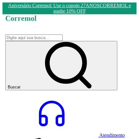
Aniversário Corremol: Use o cupom 27ANOSCORREMOL e
ganhe 10% OFF
Corremol
Buscar
Atendimento