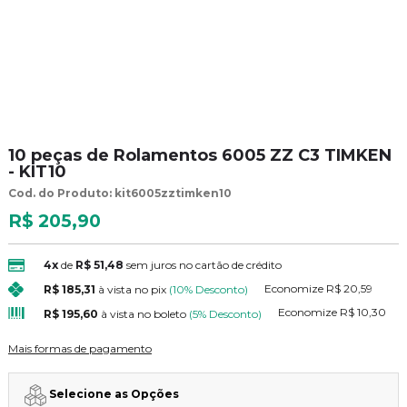
10 peças de Rolamentos 6005 ZZ C3 TIMKEN
- KIT10
Cod. do Produto: kit6005zztimken10
R$ 205,90
4x
de
R$ 51,48
sem juros no cartão de crédito
Economize
R$ 20,59
R$ 185,31
à vista no pix
(10% Desconto)
Economize
R$ 10,30
R$ 195,60
à vista no boleto
(5% Desconto)
Mais formas de pagamento
Selecione as Opções