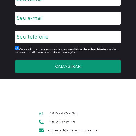
Concordo com os
Termos de uso
e
Politica de Privacidade
e aceito
receber e-mails com novidades e promoções.
CADASTRAR
(48) 99932-9761
(48) 3437-5948
corremol@corremol.com.br