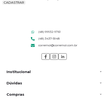
CADASTRAR
(48) 99932-9761
(48) 3437-5948
corremol@corremol.com.br
Institucional
Dúvidas
Compras