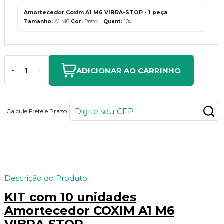
Amortecedor Coxim A1 M6 VIBRA-STOP - 1 peça
Tamanho:
A1 M6
Cor:
Preto |
Quant:
10x
ADICIONAR AO CARRINHO
-
+
Calcule Frete e Prazo
99
PONTOS
Descrição do Produto
KIT com 10 unidades
Amortecedor COXIM A1 M6