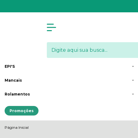
Olá Visitante!
Acesse sua conta e pedidos
Menu
Arames
& Molas
Correntes de
Transmissão
Engrenagens
Mensageiras
EPI'S
Mancais
Rolamentos
Promoções
Página Inicial