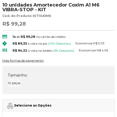
10 unidades Amortecedor Coxim A1 M6
VIBRA-STOP - KIT
Cod. do Produto: KIT10A1M6
R$ 99,28
1x
de
R$ 99,28
no cartão de crédito
Economize
R$ 9,93
R$ 89,35
à vista no pix
(10% Desconto)
Economize
R$ 4,96
R$ 94,32
à vista no boleto
(5% Desconto)
Mais formas de pagamento
Tamanho:
10 peças
Selecione as Opções