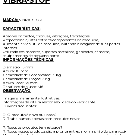
VIBRA-STOP
MARCA:
VIBRA-STOP
CARACTERÍSTICAS:
Absorve Impactos, choques, vibrações, trepidações
Proporciona ajustes entre os componentes da máquina,
Aumenta a vida útil da máquina, evitando o desgaste de suas partes
internas
Utilizado em motores, suportes metálicos, gabinetes, câmeras,
equipamentos de pequeno porte
INFORMAÇÕES TÉCNICAS:
Diâmetro: 15 mm
Altura: 10 mm
Capacidade de Compressão: 15 Kg
Capacidade de Tração: 3 Kg
Altura Total: 35 mm
Parafusos de ajuste: M6
OBSERVAÇÃO:
Imagens meramente ilustrativas;
Informações de inteira responsabilidade do Fabricante.
Dúvidas frequentes:
P: O produto é novo ou usado?
R: Trabalhamos apenas com produtos novos.
P: Todos os produtos tem estoque?
R: Todos nossos produtos são a pronta entrega, o mais rápido para você!