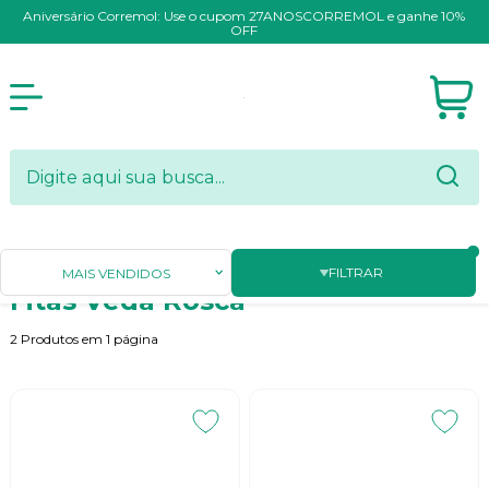
Aniversário Corremol: Use o cupom 27ANOSCORREMOL e ganhe 10%
OFF
Página Inicial
ADESIVOS E FITAS
Fitas Veda Rosca
FILTRAR
MAIS VENDIDOS
Fitas Veda Rosca
2
Produtos em
1
página