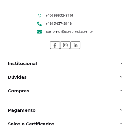
(48) 99932-9761
(48) 3437-5948
corremol@corremol.com.br
Institucional
Dúvidas
Compras
Pagamento
Selos e Certificados