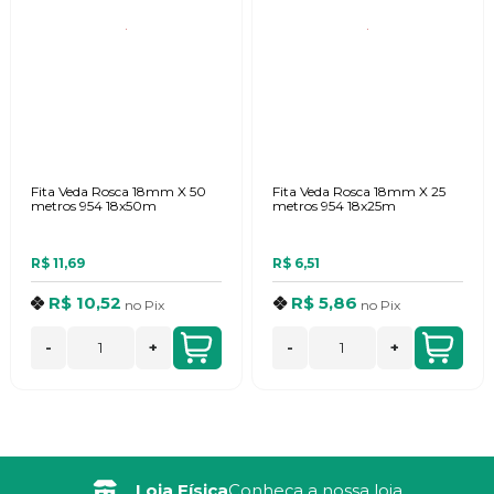
Fita Veda Rosca 18mm X 50
Fita Veda Rosca 18mm X 25
metros 954 18x50m
metros 954 18x25m
R$ 11,69
R$ 6,51
R$ 10,52
R$ 5,86
no
Pix
no
Pix
-
+
-
+
Loja Física
Conheça a nossa loja