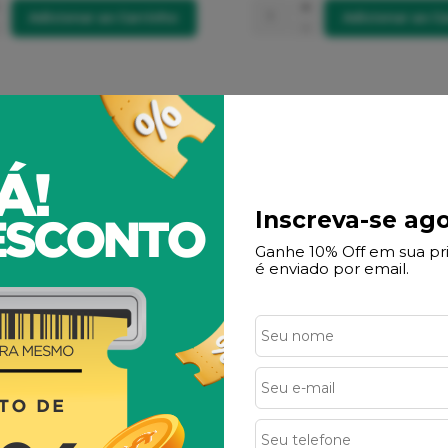
+
Adicionar ao Carrinho
Adicionar ao C
-
Inscreva-se ago
Ganhe 10% Off em sua p
é enviado por email.