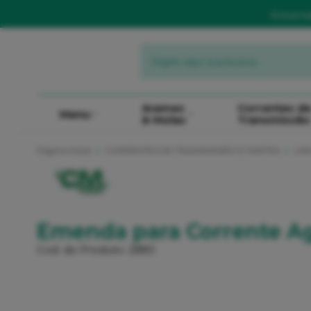
Aniver
Arames
Correntes d
Menu
& Molas
Transmissão
Página Inicial
CORRENTES DE TRANSMISSÃO E PARTES
LIN
Emenda para Corrente Ag
Cod. do Produto: 2883