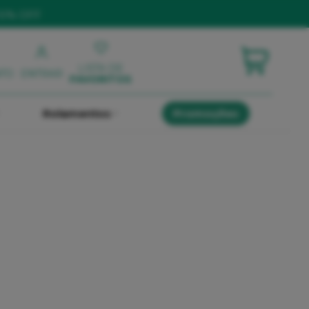
10% OFF
LISTA DE
NTO
ENTRAR
FAVORITOS
Rolamentos
Promoções