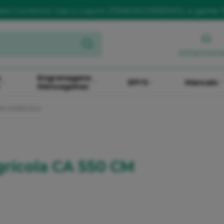
sário Corremol: Use o cupom 27ANOSCORREMOL e ganhe 
ATENDIME
e
Engrenagens
EPI'S
Mancais
Mensageiras
HA AGRÍCOLA
rícola CA 550 CM