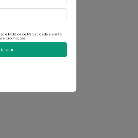
uso
e
Politica de Privacidade
e aceito
s e promoções.
dastrar