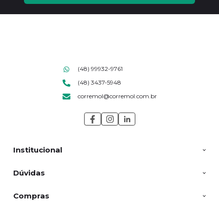
(48) 99932-9761
(48) 3437-5948
corremol@corremol.com.br
Institucional
Dúvidas
Compras