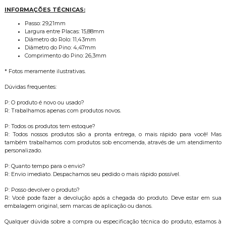
INFORMAÇÕES TÉCNICAS:
Passo: 29,21mm
Largura entre Placas: 15,88mm
Diâmetro do Rolo: 11,43mm
Diâmetro do Pino: 4,47mm
Comprimento do Pino: 26,3mm
* Fotos meramente ilustrativas.
Dúvidas frequentes:
P: O produto é novo ou usado?
R: Trabalhamos apenas com produtos novos.
P: Todos os produtos tem estoque?
R: Todos nossos produtos são a pronta entrega, o mais rápido para você! Mas
também trabalhamos com produtos sob encomenda, através de um atendimento
personalizado.
P: Quanto tempo para o envio?
R: Envio imediato. Despachamos seu pedido o mais rápido possível.
P: Posso devolver o produto?
R: Você pode fazer a devolução após a chegada do produto. Deve estar em sua
embalagem original, sem marcas de aplicação ou danos.
Qualquer dúvida sobre a compra ou especificação técnica do produto, estamos à