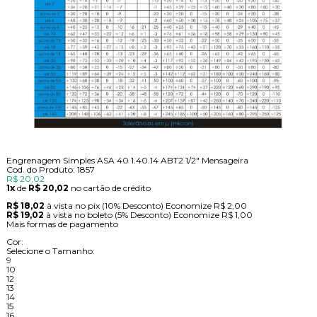
Engrenagem Simples ASA 40 1.40.14 ABT2 1/2" Mensageira
Cod. do Produto: 1857
R$ 20,02
1x
de
R$ 20,02
no cartão de crédito
R$ 18,02
à vista no pix
(10% Desconto)
Economize
R$ 2,00
R$ 19,02
à vista no boleto
(5% Desconto)
Economize
R$ 1,00
Mais formas de pagamento
Cor:
Selecione o Tamanho:
9
10
12
13
14
15
16