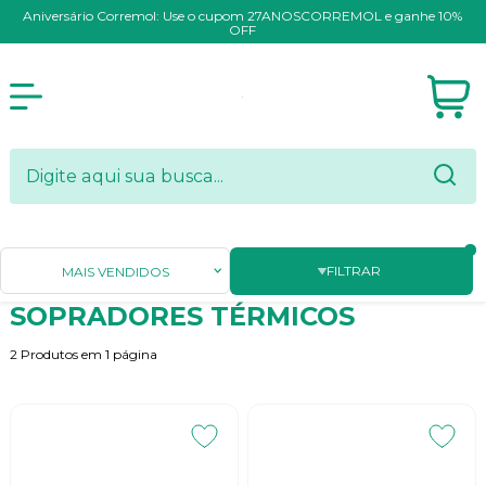
Aniversário Corremol: Use o cupom 27ANOSCORREMOL e ganhe 10%
OFF
Página Inicial
FERRAMENTAS ELÉTRICAS
SOPRADORES TÉRMICOS
FILTRAR
MAIS VENDIDOS
SOPRADORES TÉRMICOS
2
Produtos em
1
página