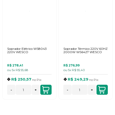
Soprador Elétrico WS8043
Soprador Térmico 220V 60HZ
220V WESCO
2000W WS6427 WESCO
R$ 278,41
R$ 276,99
ou
5x
R$ 55,68
ou
5x
R$ 55,40
R$ 250,57
R$ 249,29
no
Pix
no
Pix
-
+
-
+