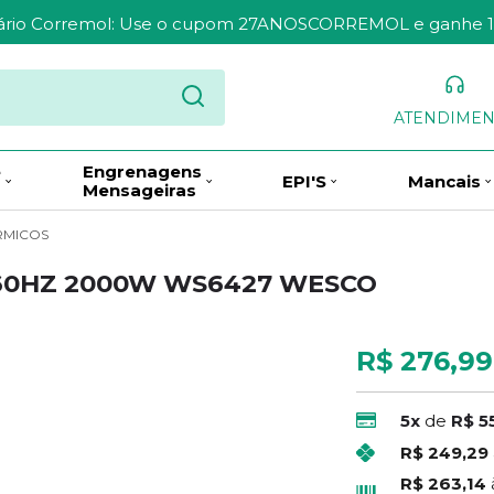
sário Corremol: Use o cupom 27ANOSCORREMOL e ganhe 
ATENDIME
e
Engrenagens
EPI'S
Mancais
Mensageiras
RMICOS
V 60HZ 2000W WS6427 WESCO
R$ 276,99
5x
de
R$ 5
R$ 249,29
R$ 263,14