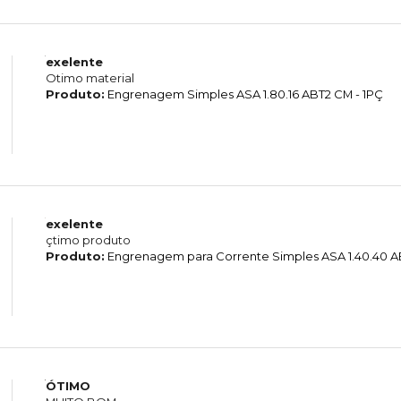
exelente
Otimo material
Produto:
Engrenagem Simples ASA 1.80.16 ABT2 CM - 1PÇ
exelente
çtimo produto
Produto:
Engrenagem para Corrente Simples ASA 1.40.40 AB
ÓTIMO