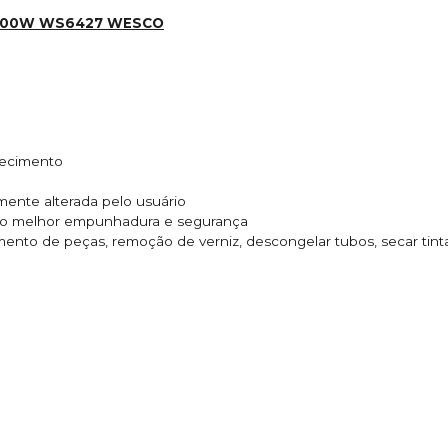
2000W WS6427 WESCO
uecimento
lmente alterada pelo usuário
do melhor empunhadura e segurança
ento de peças, remoção de verniz, descongelar tubos, secar tint