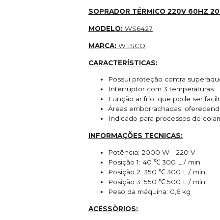
SOPRADOR TÉRMICO 220V 60HZ 
MODELO:
WS6427
MARCA:
WESCO
CARACTERÍSTICAS:
Possui proteção contra superaq
Interruptor com 3 temperaturas
Função ar frio, que pode ser faci
Áreas emborrachadas, oferecen
Indicado para processos de colam
INFORMAÇÕES TECNICAS:
Potência: 2000 W - 220 V
Posição 1: 40 ℃ 300 L / min
Posição 2: 350 ℃ 300 L / min
Posição 3: 550 ℃ 500 L / min
Peso da máquina: 0,6 kg
ACESSÒRIOS: