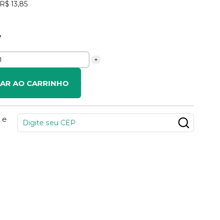
R$ 13,85
V
+
NAR AO CARRINHO
 e
277
PONTOS