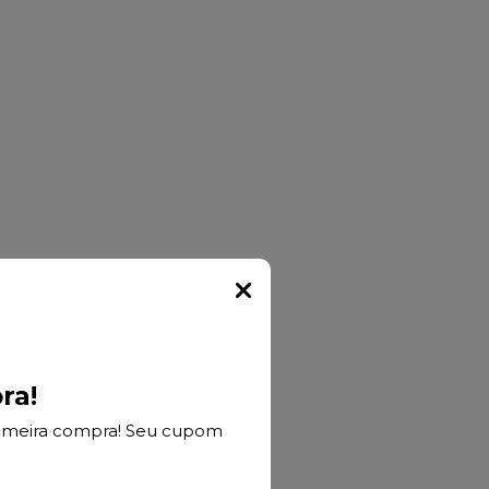
Popup
ra!
rimeira compra! Seu cupom