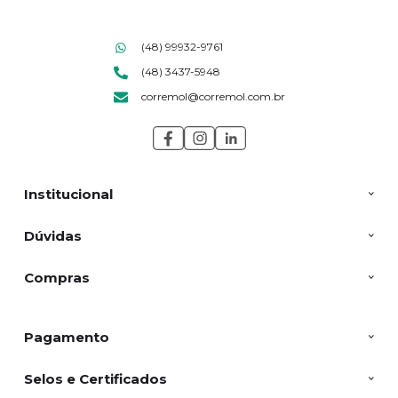
(48) 99932-9761
(48) 3437-5948
corremol@corremol.com.br
Institucional
Dúvidas
Compras
Pagamento
Selos e Certificados