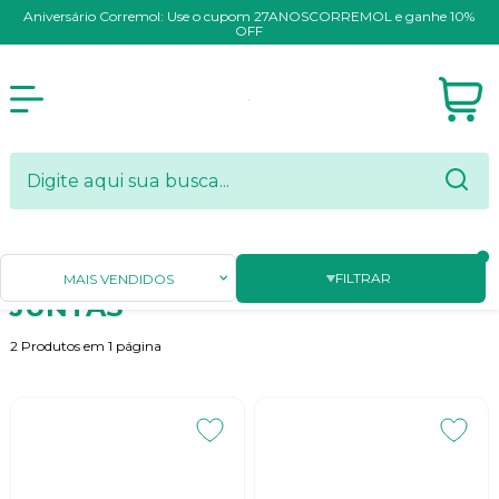
Aniversário Corremol: Use o cupom 27ANOSCORREMOL e ganhe 10%
OFF
Página Inicial
FERRAMENTAS MANUAIS
JUNTAS
FILTRAR
MAIS VENDIDOS
JUNTAS
2
Produtos em
1
página