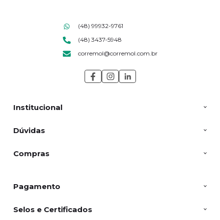
(48) 99932-9761
(48) 3437-5948
corremol@corremol.com.br
Institucional
Dúvidas
Compras
Pagamento
Selos e Certificados