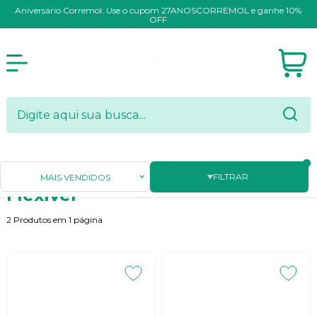
Aniversário Corremol: Use o cupom 27ANOSCORREMOL e ganhe 10%
OFF
Página Inicial
MANGUEIRAS
Flexível
FILTRAR
MAIS VENDIDOS
Flexível
2
Produtos em
1
página