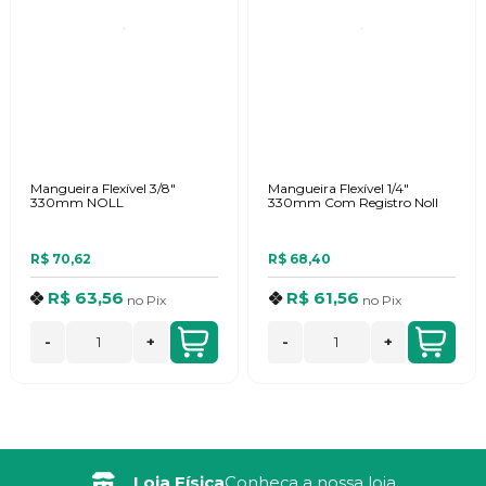
Mangueira Flexível 3/8"
Mangueira Flexível 1/4"
330mm NOLL
330mm Com Registro Noll
R$ 70,62
R$ 68,40
R$ 63,56
R$ 61,56
no
Pix
no
Pix
-
+
-
+
Loja Física
Conheça a nossa loja