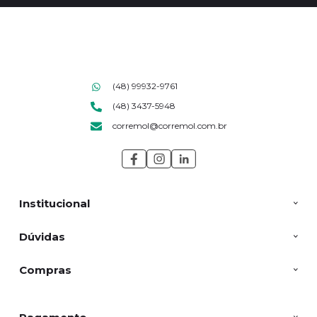
(48) 99932-9761
(48) 3437-5948
corremol@corremol.com.br
Institucional
Dúvidas
Compras