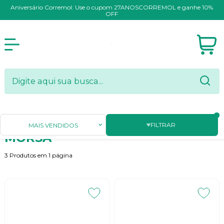
Aniversário Corremol: Use o cupom 27ANOSCORREMOL e ganhe 10%
OFF
Página Inicial
MÁQUINAS E EQUIPAMENTOS
MORSA
FILTRAR
MAIS VENDIDOS
MORSA
3
Produtos em
1
página