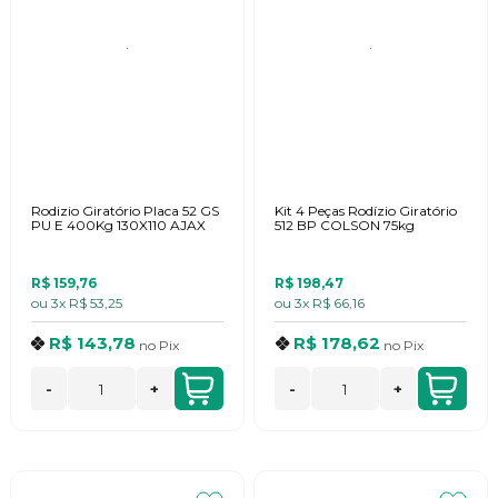
Rodizio Giratório Placa 52 GS
Kit 4 Peças Rodízio Giratório
PU E 400Kg 130X110 AJAX
512 BP COLSON 75kg
R$ 159,76
R$ 198,47
ou
3x
R$ 53,25
ou
3x
R$ 66,16
R$ 143,78
R$ 178,62
no
Pix
no
Pix
-
+
-
+