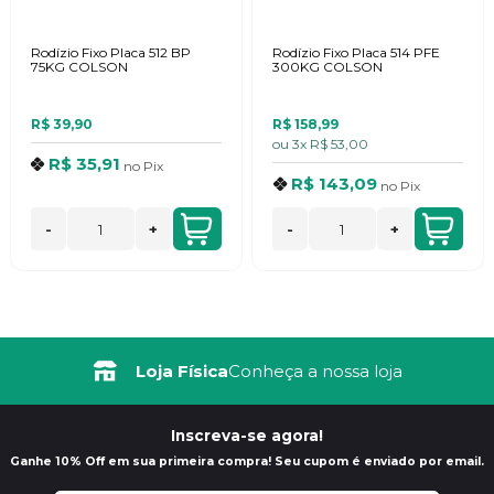
Rodízio Fixo Placa 512 BP
Rodízio Fixo Placa 514 PFE
75KG COLSON
300KG COLSON
R$ 39,90
R$ 158,99
ou
3x
R$ 53,00
R$ 35,91
no
Pix
R$ 143,09
no
Pix
-
+
-
+
Loja Física
Conheça a nossa loja
Inscreva-se agora!
Ganhe 10% Off em sua primeira compra! Seu cupom é enviado por email.