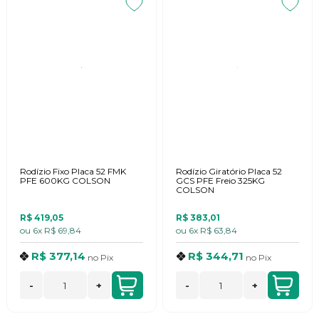
Rodízio Fixo Placa 52 FMK
Rodízio Giratório Placa 52
PFE 600KG COLSON
GCS PFE Freio 325KG
COLSON
R$ 419,05
R$ 383,01
ou
6x
R$ 69,84
ou
6x
R$ 63,84
R$ 377,14
R$ 344,71
no
Pix
no
Pix
-
+
-
+