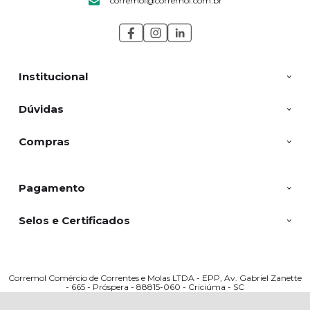
corremol@corremol.com.br
Institucional
Dúvidas
Compras
Pagamento
Selos e Certificados
Corremol Comércio de Correntes e Molas LTDA - EPP, Av. Gabriel Zanette
- 665 - Próspera - 88815-060 - Criciúma - SC
CNPJ: 03317909000166 | © Todos os direitos reservados - Corremol - 2026