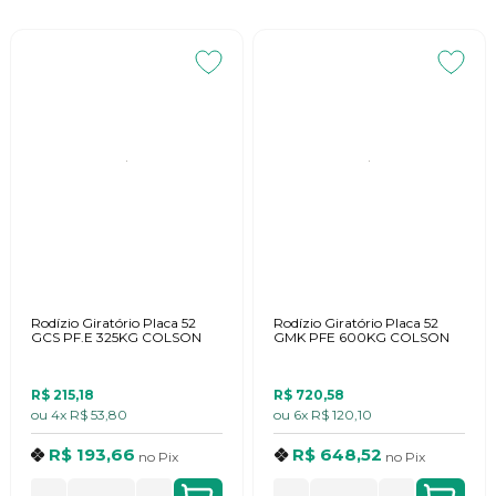
Rodízio Giratório Placa 52
Rodízio Giratório Placa 52
GCS PF.E 325KG COLSON
GMK PFE 600KG COLSON
R$ 215,18
R$ 720,58
ou
4x
R$ 53,80
ou
6x
R$ 120,10
R$ 193,66
R$ 648,52
no
Pix
no
Pix