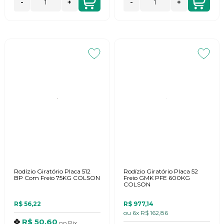
-
+
-
+
Rodízio Giratório Placa 512
Rodízio Giratório Placa 52
BP Com Freio 75KG COLSON
Freio GMK PFE 600KG
COLSON
R$ 56,22
R$ 977,14
ou
6x
R$ 162,86
R$ 50,60
no
Pix