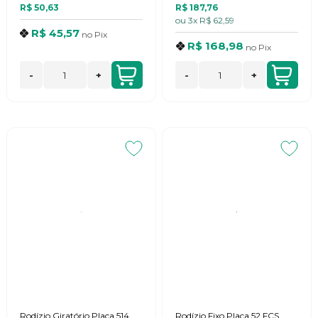
R$ 50,63
R$ 187,76
ou
3x
R$ 62,59
R$ 45,57
no
Pix
R$ 168,98
no
Pix
-
+
-
+
Rodízio Giratório Placa 514
Rodízio Fixo Placa 52 FCS