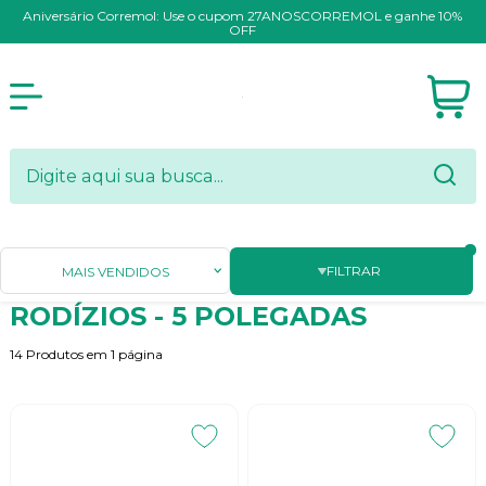
Aniversário Corremol: Use o cupom 27ANOSCORREMOL e ganhe 10%
OFF
Página Inicial
MOVIMENTAÇÃO DE CARGAS
RODÍZIOS - 5 POLEGADAS
FILTRAR
MAIS VENDIDOS
RODÍZIOS - 5 POLEGADAS
14
Produtos em
1
página