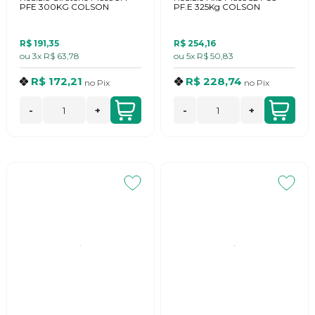
PFE 300KG COLSON
PF.E 325Kg COLSON
R$ 191,35
R$ 254,16
ou
3x
R$ 63,78
ou
5x
R$ 50,83
R$ 172,21
R$ 228,74
no
Pix
no
Pix
-
+
-
+