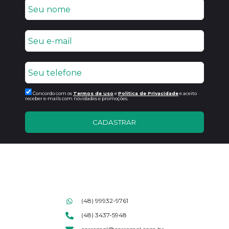
Concordo com os
Termos de uso
e
Politica de Privacidade
e aceito
receber e-mails com novidades e promoções.
CADASTRAR
(48) 99932-9761
(48) 3437-5948