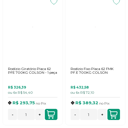
Rodízio Giratório Placa 62
Rodízio Fixo Placa 62 FMK
PFE 700KG COLSON - 1 peça
PF.E 700KG COLSON
R$ 326,39
R$ 432,58
ou
6x
R$ 54,40
ou
6x
R$ 72,10
R$ 293,75
R$ 389,32
no
Pix
no
Pix
-
+
-
+