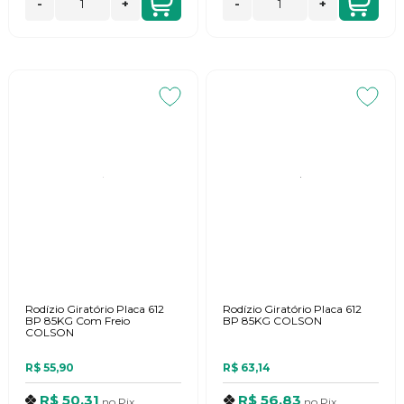
-
+
-
+
Rodízio Giratório Placa 612
Rodízio Giratório Placa 612
BP 85KG Com Freio
BP 85KG COLSON
COLSON
R$ 55,90
R$ 63,14
R$ 50,31
R$ 56,83
no
Pix
no
Pix