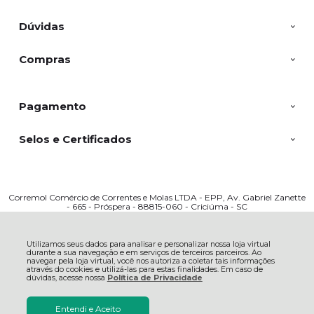
Dúvidas
Compras
Pagamento
Selos e Certificados
Corremol Comércio de Correntes e Molas LTDA - EPP, Av. Gabriel Zanette
- 665 - Próspera - 88815-060 - Criciúma - SC
CNPJ: 03317909000166 | © Todos os direitos reservados - Corremol - 2026
Utilizamos seus dados para analisar e personalizar nossa loja virtual
durante a sua navegação e em serviços de terceiros parceiros. Ao
navegar pela loja virtual, você nos autoriza a coletar tais informações
através do cookies e utilizá-las para estas finalidades. Em caso de
dúvidas, acesse nossa
Política de Privacidade
Entendi e Aceito