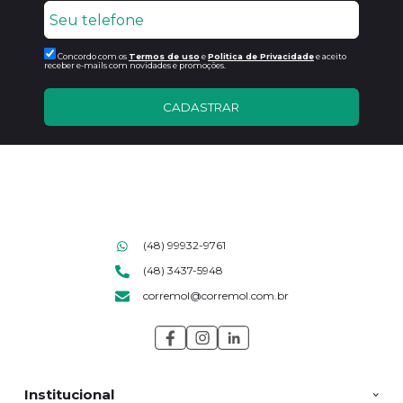
Concordo com os
Termos de uso
e
Politica de Privacidade
e aceito
receber e-mails com novidades e promoções.
CADASTRAR
(48) 99932-9761
(48) 3437-5948
corremol@corremol.com.br
Institucional