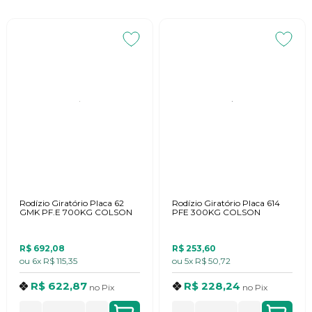
Rodízio Giratório Placa 62
Rodízio Giratório Placa 614
GMK PF.E 700KG COLSON
PFE 300KG COLSON
R$ 692,08
R$ 253,60
ou
6x
R$ 115,35
ou
5x
R$ 50,72
R$ 622,87
R$ 228,24
no
Pix
no
Pix