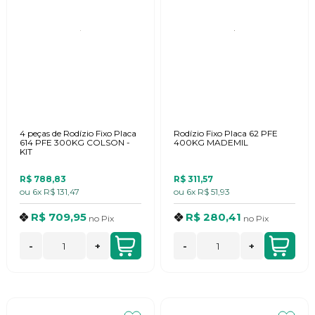
4 peças de Rodízio Fixo Placa
Rodízio Fixo Placa 62 PFE
614 PFE 300KG COLSON -
400KG MADEMIL
KIT
R$ 788,83
R$ 311,57
ou
6x
R$ 131,47
ou
6x
R$ 51,93
R$ 709,95
R$ 280,41
no
Pix
no
Pix
-
+
-
+