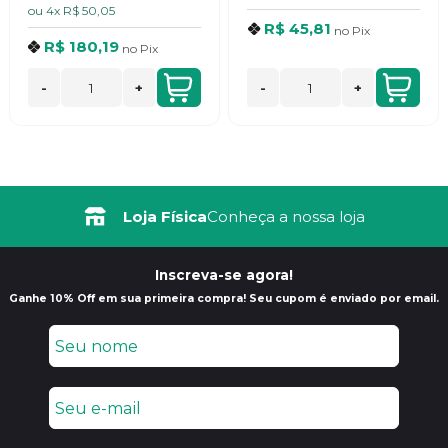
ou
4x
R$ 50,05
R$ 45,81
no
Pix
R$ 180,19
no
Pix
-
+
-
+
Loja Física
Conheça a nossa loja
Inscreva-se agora!
Ganhe 10% Off em sua primeira compra! Seu cupom é enviado por email.