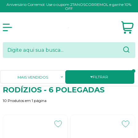
Aniversário Corremol: Use o cupom 27ANOSCORREMOL e ganhe 10%
OFF
Página Inicial
MOVIMENTAÇÃO DE CARGAS
RODÍZIOS - 6 POLEGADAS
FILTRAR
MAIS VENDIDOS
RODÍZIOS - 6 POLEGADAS
10
Produtos em
1
página