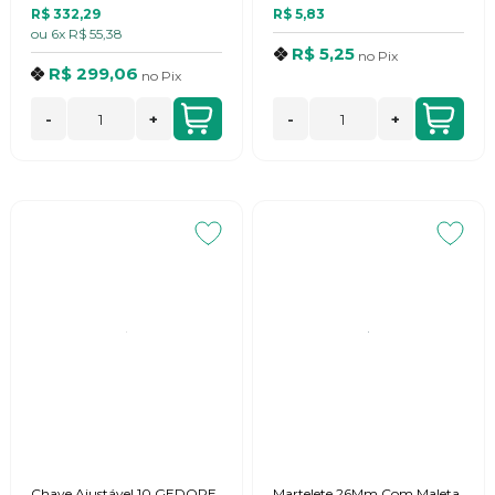
R$ 332,29
R$ 5,83
ou
6x
R$ 55,38
R$ 5,25
no
Pix
R$ 299,06
no
Pix
-
+
-
+
Chave Ajustável 10 GEDORE
Martelete 26Mm Com Maleta