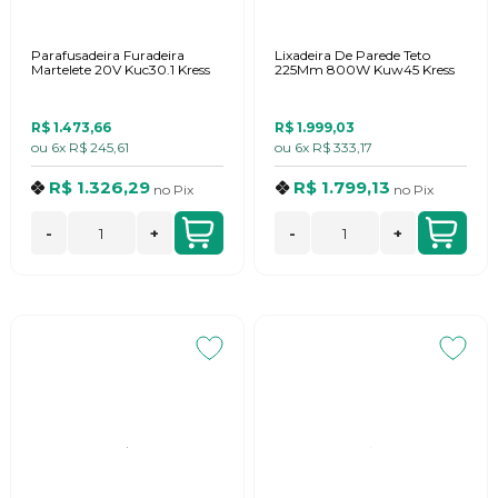
Parafusadeira Furadeira
Lixadeira De Parede Teto
Martelete 20V Kuc30.1 Kress
225Mm 800W Kuw45 Kress
R$ 1.473,66
R$ 1.999,03
ou
6x
R$ 245,61
ou
6x
R$ 333,17
R$ 1.326,29
R$ 1.799,13
no
Pix
no
Pix
-
+
-
+