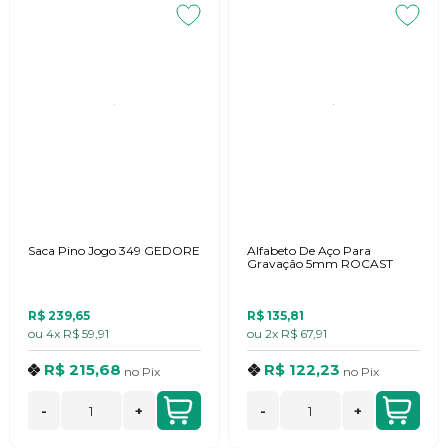
Saca Pino Jogo 349 GEDORE
Alfabeto De Aço Para
Gravação 5mm ROCAST
R$ 239,65
R$ 135,81
ou
4x
R$ 59,91
ou
2x
R$ 67,91
R$ 215,68
R$ 122,23
no
Pix
no
Pix
-
+
-
+