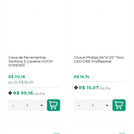
Caixa de Ferramentas
Chave Phillips 1/4"x1.1/2" Toco
Sanfona 3 Gavetas 40CM
GEDORE Profissional
VONDER
R$ 110,18
R$ 16,74
ou
2x
R$ 55,09
R$ 15,07
no
Pix
R$ 99,16
no
Pix
-
+
-
+