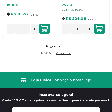
R$ 18,09
R$ 254,51
ou
5x
R$ 50,90
R$ 16,28
no
Pix
R$ 229,06
no
Pix
-
+
-
+
Página
1
de
6
1
2
3
4
5
6
Próxima >
Frete Grátis
Loja Física
Consulte Regulamento
Conheça a nossa loja
Inscreva-se agora!
Ganhe 10% Off em sua primeira compra! Seu cupom é enviado por email.