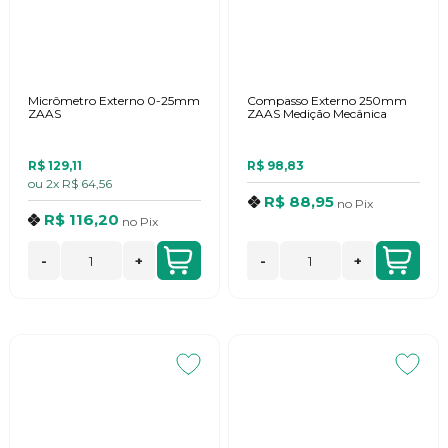
Micrômetro Externo 0-25mm
Compasso Externo 250mm
ZAAS
ZAAS Medição Mecânica
R$ 129,11
R$ 98,83
ou
2x
R$ 64,56
R$ 88,95
no
Pix
R$ 116,20
no
Pix
-
+
-
+