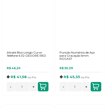
Alicate Bico Longo Curvo
Punção Numérico de Aço
Telefone 6.1/2 GEDORE RED
para Gravação 5mm
ROCAST
R$ 46,20
R$ 50,39
R$ 41,58
R$ 45,35
no
Pix
no
Pix
-
+
-
+