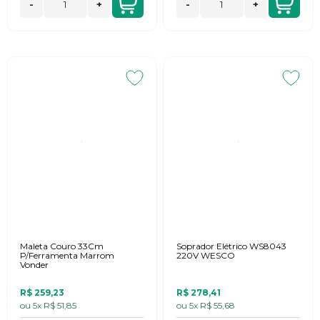
-
+
-
+
Maleta Couro 33Cm
Soprador Elétrico WS8043
P/Ferramenta Marrom
220V WESCO
Vonder
R$ 259,23
R$ 278,41
ou
5x
R$ 51,85
ou
5x
R$ 55,68