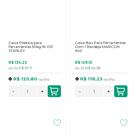
Caixa Plástica para
Caixa Baú Para Ferramentas
Ferramentas 50kg 16-013
Com 1 Bandeja MARCON
STANLEY
640
R$ 134,22
R$ 129,15
ou
2x
R$ 67,11
ou
2x
R$ 64,58
R$ 120,80
R$ 116,23
no
Pix
no
Pix
-
+
-
+