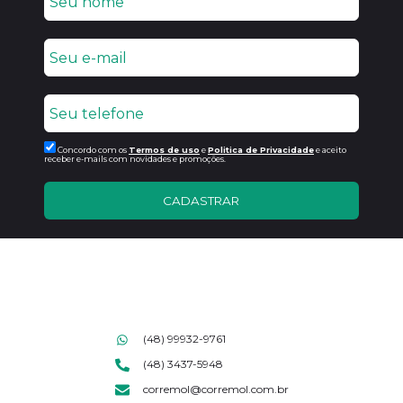
Concordo com os
Termos de uso
e
Politica de Privacidade
e aceito
receber e-mails com novidades e promoções.
CADASTRAR
(48) 99932-9761
(48) 3437-5948
corremol@corremol.com.br