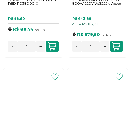
RED R03800010
800W 220V Ws3229k Wesco
R$ 98,60
R$ 643,89
ou
6x
R$ 107,32
R$ 88,74
no
Pix
R$ 579,50
no
Pix
-
+
-
+