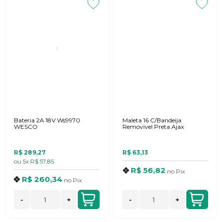
Bateria 2A 18V Ws9970
Maleta 16 C/Bandeija
WESCO
Removivel Preta Ajax
R$ 289,27
R$ 63,13
ou
5x
R$ 57,85
R$ 56,82
no
Pix
R$ 260,34
no
Pix
-
+
-
+