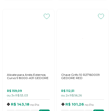
Alicate para Anéis Externos
Chave Grifo 10 R27160009
Curvo 9 8000-A31 GEDORE
GEDORE RED
R$ 159,09
R$ 112,51
ou
3x
R$ 53,03
ou
2x
R$ 56,26
R$ 143,18
R$ 101,26
no
Pix
no
Pix