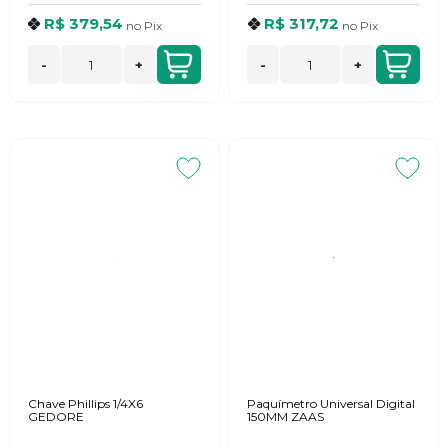
R$ 379,54
R$ 317,72
no
Pix
no
Pix
-
+
-
+
Chave Phillips 1/4X6
Paquímetro Universal Digital
GEDORE
150MM ZAAS