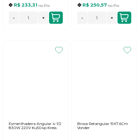
R$ 233,31
R$ 250,57
no
Pix
no
Pix
-
+
-
+
Esmerilhadeira Angular 4-1/2
Broxa Retangular 19X7,6Cm
830W 220V Ku504p Kress
Vonder