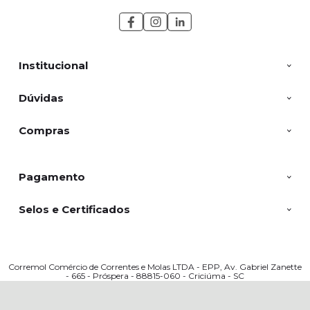
Institucional
Dúvidas
Compras
Pagamento
Selos e Certificados
Corremol Comércio de Correntes e Molas LTDA - EPP, Av. Gabriel Zanette
- 665 - Próspera - 88815-060 - Criciúma - SC
CNPJ: 03317909000166 | © Todos os direitos reservados - Corremol - 2026