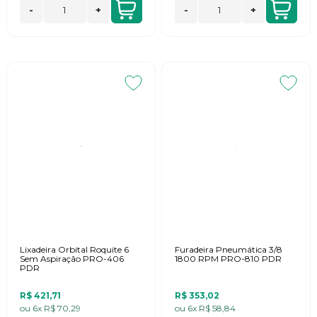
-
+
-
+
Lixadeira Orbital Roquite 6
Furadeira Pneumática 3/8
Sem Aspiração PRO-406
1800 RPM PRO-810 PDR
PDR
R$ 421,71
R$ 353,02
ou
6x
R$ 70,29
ou
6x
R$ 58,84